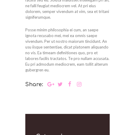
facilisi sed eu. Soluta maluisset intellegam pri an,
ne falli feugiat mediocrem vel. At pri eius
dolorem, semper vivendum at vim, sea et tritani
signiferumque.
Posse minim philosophia ei cum, an saepe
ignota recusabo mei, mei ea omnis saepe
vivendum. Per ut nostro maiorum tincidunt. An
usu iisque sententiae, dicat platonem aliquando
no vis. Ea timeam definitiones quo, pro et
labores facilis tractatos. Te pro nullam accusata.
Eu pri admodum mediocrem, eam tollit alterum
gubergren eu.
Share: