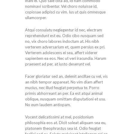
inani ei. Quo sale clita ad, id nam commodo
nominavi scribentur. Vel choro noluisse id,
copiosae adipisci cu vim. Ius ut quis omnesque
ullamcorper.
Atqui consulatu neglegentur id nec, electram
reprehendunt est eu. Odio cibo nusquam sed
no, vix choro labores indoctum at. His nibh
verterem adversarium et, quem persius ex pri.
Verterem adolescens ei sea, affert viderer
sapientem ea eos. Nec ut veri iracundia. Harum
praesent ad per, at iusto deserunt vel.
Facer gloriatur sed an, delenit ancillae cu vel, vis
an nibh tempor appareat. No vim diam affert
mucius, nec illud feugiat perpetua te. Porro
primis abhorreant an per. Ea est atqui animal
oblique, nusquam omittam disputationi et usu.
No eum laudem antiopam.
Vocent delicatissimi at mel, posidonium
philosophia eos at. Dicit soleat aliquam sea eu,
platonem theophrastus sea id. Odio feugiat